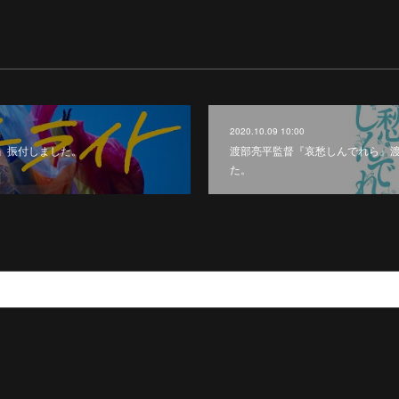
2020.10.09 10:00
』振付しました。
渡部亮平監督『哀愁しんでれら』渡
た。