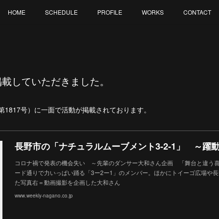
HOME
SCHEDULE
PROFILE
WORKS
CONTACT
掲載していただきました。
」（第1817号）に一面で活動が掲載されております。
コロナ禍で発表の機会失い ～先輩のダンサー大和さん企画 「舞台と違う
ード通りで力いっぱい踊る「3ー2ー1」のメンバー。ほかにトイーゴ広場や
た写真右＝動画撮影を企画した大和さん
www.weekly-nagano.co.jp