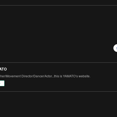
ATO
er/Movement Director/Dancer/Actor...this is YAMATO’s website.
ー