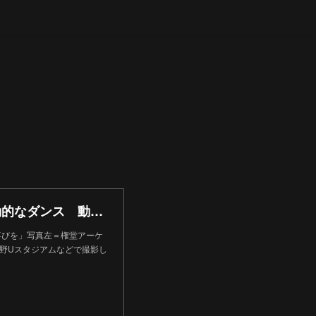
長野市の「ナチュラルムーブメント3-2-1」 ～躍動的なダンス 動画で配信 – WEB週刊長野
喜びを」写真左＝権堂アーケ
長野Uスタジアムなどで撮影し