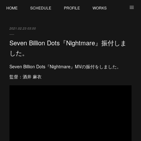
HOME
SCHEDULE
PROFILE
WORKS
CONTACT
2021.02.23 03:00
Seven Billion Dots『Nightmare』振付しま
した。
Seven Billion Dots『Nightmare』MVの振付をしました。
監督：酒井 麻衣