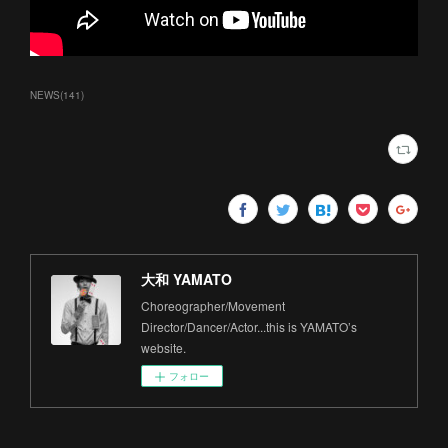
NEWS
(
141
)
大和 YAMATO
Choreographer/Movement
Director/Dancer/Actor...this is YAMATO’s
website.
フォロー