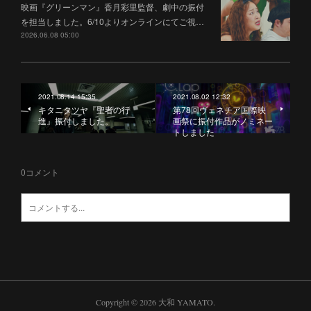
映画『グリーンマン』香月彩里監督、劇中の振付
を担当しました。6/10よりオンラインにてご視…
2026.06.08 05:00
2021.08.14 15:35
2021.08.02 12:32
キタニタツヤ『聖者の行
第78回ヴェネチア国際映
進』振付しました。
画祭に振付作品がノミネー
トしました
0
コメント
Copyright ©
2026
大和 YAMATO
.