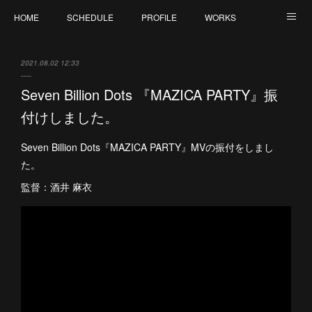
HOME
SCHEDULE
PROFILE
WORKS
CONTACT
2021.08.02 12:33
Seven Billion Dots 『MAZICA PARTY』振
付けしました。
Seven Billion Dots『MAZICA PARTY』MVの振付をしまし
た。
監督：酒井 麻衣