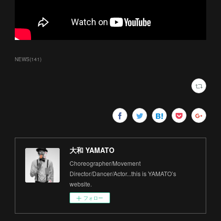
NEWS
(
141
)
大和 YAMATO
Choreographer/Movement
Director/Dancer/Actor...this is YAMATO’s
website.
フォロー