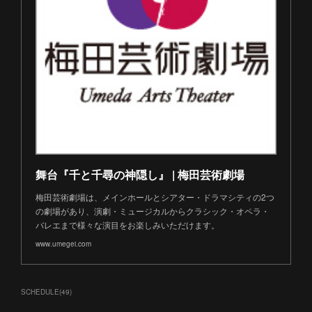
舞台『千と千尋の神隠し』 | 梅田芸術劇場
梅田芸術劇場は、メインホールとシアター・ドラマシティの2つ
の劇場があり、演劇・ミュージカルからクラシック・オペラ・
バレエまで様々な演目をお楽しみいただけます。
www.umegei.com
SCHEDULE
(
49
)