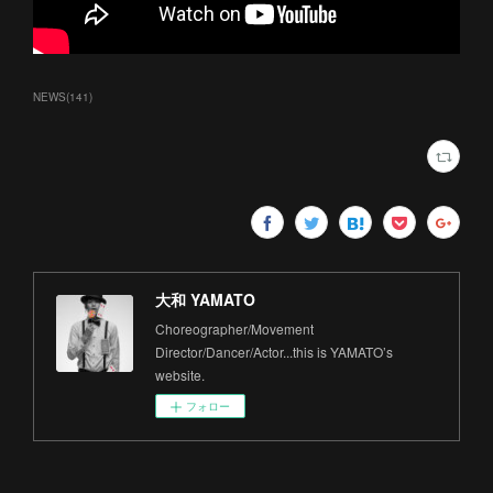
NEWS
(
141
)
大和 YAMATO
Choreographer/Movement
Director/Dancer/Actor...this is YAMATO’s
website.
フォロー