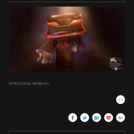
SCHEDULE
(
49
)
NEWS
(
141
)