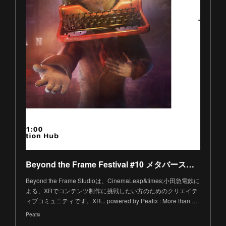
Beyond the Frame Festival #10 メタバース空間における演劇の可能性 - VR演劇「Typeman」のライブパフォーマンス ＆トークイベント -
Beyond the Frame Studioは、CinemaLeap&times;小田急電鉄に
よる、XRでコンテンツ制作に挑戦したい方のためのクリエイテ
ィブコミュニティです。XR... powered by Peatix : More than …
Peatix