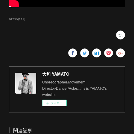
NEWS
(
141
)
大和 YAMATO
Choreographer/Movement
Director/Dancer/Actor...this is YAMATO’s
website.
フォロー
関連記事