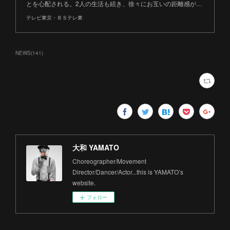
とを心配される。2人の生活も続き、徐々にお互いの距離感が…
テレビ東京・ＢＳテレ東
NEWS
(
141
)
大和 YAMATO
Choreographer/Movement
Director/Dancer/Actor...this is YAMATO’s
website.
フォロー