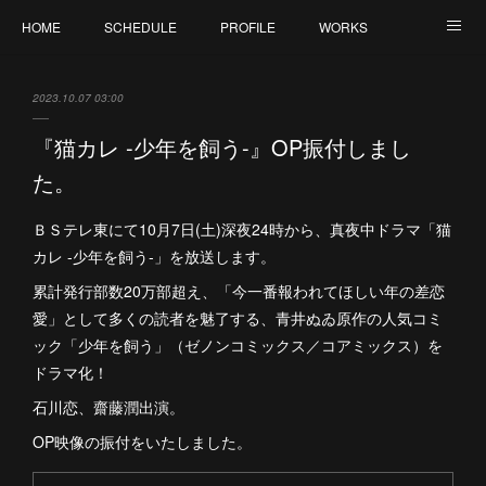
HOME
SCHEDULE
PROFILE
WORKS
CONTACT
2023.10.07 03:00
『猫カレ -少年を飼う-』OP振付しまし
た。
ＢＳテレ東にて10月7日(土)深夜24時から、真夜中ドラマ「猫
カレ -少年を飼う-」を放送します。
累計発行部数20万部超え、「今一番報われてほしい年の差恋
愛」として多くの読者を魅了する、青井ぬゐ原作の人気コミ
ック「少年を飼う」（ゼノンコミックス／コアミックス）を
ドラマ化！
石川恋、齋藤潤出演。
OP映像の振付をいたしました。