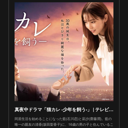
真夜中ドラマ「猫カレ -少年を飼う-」 | テレビ東京・ＢＳテレ東 7ch(公式)
同居生活を始めることになった藍(石川恋)と凪沙(齋藤潤)。藍の
唯一の親友の清香(坂田梨香子)に、16歳の男の子と住んでいるこ