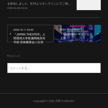
を担当しました。6/10よりオンラインにてご視…
2026.06.08 05:00
2023.10.02 08:21
2023.10.11 03:00
『Typeman』イノフェス
『JAPAN THEATER』人
上演
間環境大学附属岡崎高等
学校 芸術鑑賞会に出演
0
コメント
Copyright ©
2026
大和 YAMATO
.