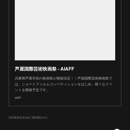
芦屋国際芸術映画祭 - AIAFF
兵庫県芦屋市初の映画祭が開催決定！！芦屋国際芸術映画祭で
は、ショートフィルムコンペティションをはじめ、様々なイベ
ントを開催予定です。
aiaff -
SCHEDULE
(
49
)
NEWS
(
141
)