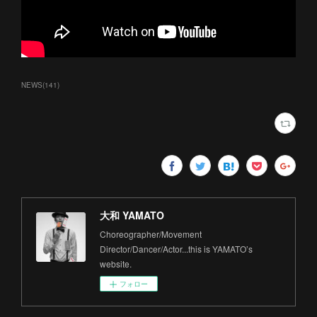
NEWS
(
141
)
大和 YAMATO
Choreographer/Movement
Director/Dancer/Actor...this is YAMATO’s
website.
フォロー