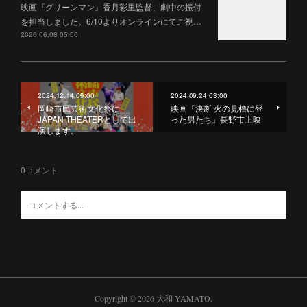
映画『グリーンマン』香月彩里監督、劇中の振付
を担当しました。6/10よりオンラインにてご視…
2026.06.08 05:00
2024.12.14 09:00
2024.09.24 03:00
岡崎市民芸術文化祭に
映画『決断 火の見櫓に登
JAPAN THEATERとして出
った男たち』長野市上映
演します。
0
コメント
Copyright ©
2026
大和 YAMATO
.