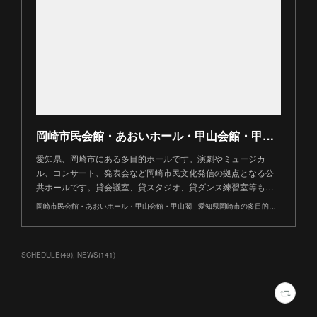
岡崎市民会館・あおいホール・甲山会館・甲山閣 - 愛知県岡崎市の多目的ホール
愛知県、岡崎市にある多目的ホールです。演劇やミュージカ
ル、コンサート、発表会など岡崎市民文化発信の拠点となる公
共ホールです。貸会議室、貸スタジオ、貸ダンス練習室等も…
岡崎市民会館・あおいホール・甲山会館・甲山閣 - 愛知県岡崎市の多目的ホール
SCHEDULE
(
49
)
NEWS
(
141
)