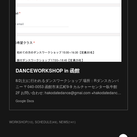
DANCEWORKSHOP in 函館
8/2(土)に行われるダンスワークショップ 場所：Rダンスカンパ
ニー 〒040-0053 函館市末広町9-9 カルチャーセンター臥牛館
2F お問い合わせ: hakodatedance@gmai.com ※hakodatedanc…
Google Docs
WORKSHOP
(
10
)
SCHEDULE
(
49
)
NEWS
(
141
)