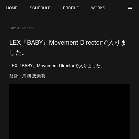
HOME
SCHEDULE
PROFILE
WORKS
CONTACT
2025.10.02 11:00
LEX『BABY』Movement Directorで入りま
した。
LEX『BABY』Movement Directorで入りました。
監督：鳥畑 恵美莉