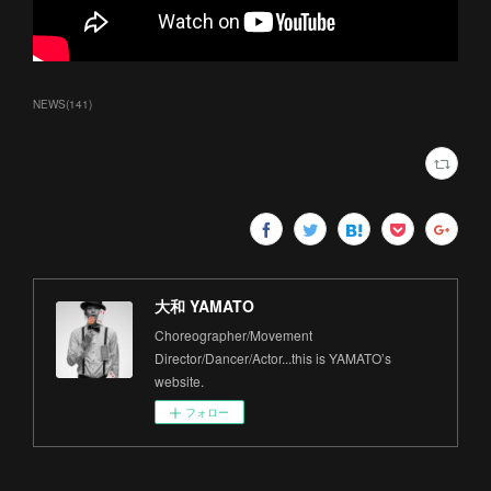
NEWS
(
141
)
大和 YAMATO
Choreographer/Movement
Director/Dancer/Actor...this is YAMATO’s
website.
フォロー