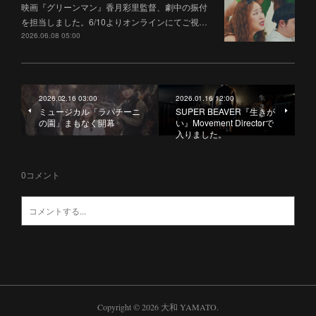
映画『グリーンマン』香月彩里監督、劇中の振付
を担当しました。6/10よりオンラインにてご視…
2026.06.08 05:00
2026.02.16 03:00
2026.01.16 12:00
ミュージカル「ラパチーニ
SUPER BEAVER『生きが
の園」まもなく開幕
い』Movement Directorで
入りました。
0
コメント
Copyright ©
2026
大和 YAMATO
.