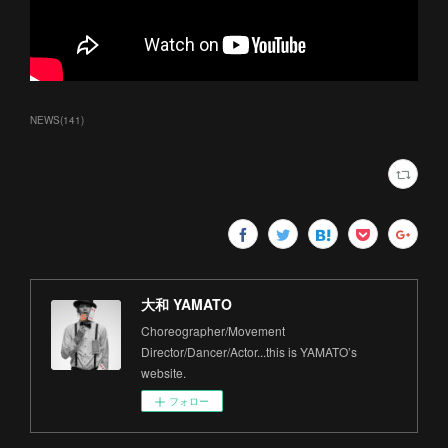
NEWS
(
141
)
大和 YAMATO
Choreographer/Movement
Director/Dancer/Actor...this is YAMATO’s
website.
フォロー