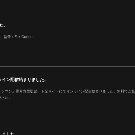
した。
監督：Fax Connor
ライン配信始まりました。
ーンマン』香月彩里監督、下記サイトにてオンライン配信始まりました。無料でご覧
ださい。
しました。