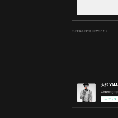
SCHEDULE
(
49
)
NEWS
(
141
)
大和 YAM
Choreograph
フォロ