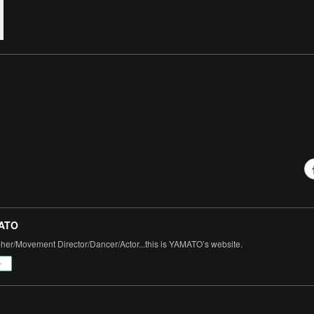
ATO
er/Movement Director/Dancer/Actor...this is YAMATO’s website.
ー