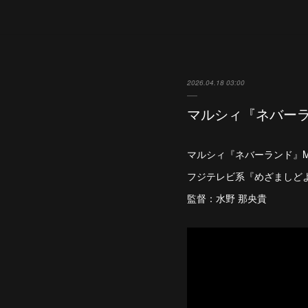
2026.04.18 03:00
マルシィ『ネバー
マルシィ『ネバーランド』
フジテレビ系『めざましどよ
監督：水野 那央貴