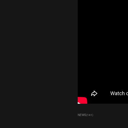
NEWS
(
141
)