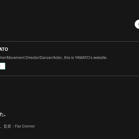
ATO
er/Movement Director/Dancer/Actor...this is YAMATO’s website.
ー
した。
監督：Fax Connor