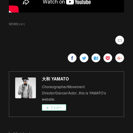
NEWS
(
141
)
大和 YAMATO
Choreographer/Movement
Director/Dancer/Actor...this is YAMATO’s
website.
フォロー