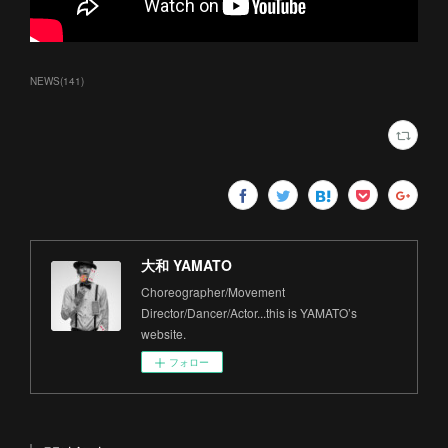
NEWS
(
141
)
大和 YAMATO
Choreographer/Movement
Director/Dancer/Actor...this is YAMATO’s
website.
フォロー