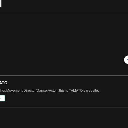
ATO
er/Movement Director/Dancer/Actor...this is YAMATO’s website.
ー