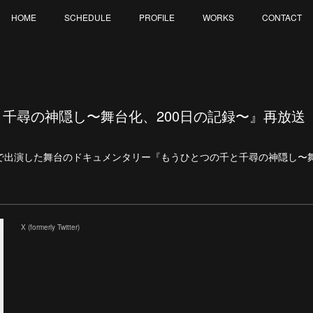
HOME
SCHEDULE
PROFILE
WORKS
CONTACT
千尋の神隠し〜舞台化、200日の記録〜』再放送
で出演した舞台のドキュメンタリー『もうひとつの千と千尋の神隠し〜舞
X (formerly Twitter)