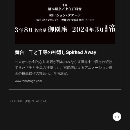
舞台 千と千尋の神隠しSpirited Away
壮大かつ独創的な世界観が日本のみならず世界中で愛され続け
てきた『千と千尋の神隠し』。宮﨑駿によるアニメーション映
画の最高傑作の舞台化、再演決定。
www.tohostage.com
SCHEDULE
(
49
)
NEWS
(
141
)